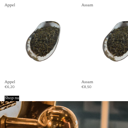
Appel
Assam
Appel
Assam
€6,20
€8,50
Shop nu