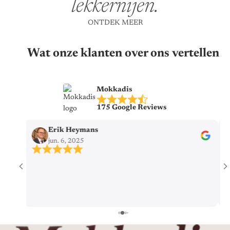
lekkernijen.
ONTDEK MEER
Wat onze klanten over ons vertellen
Mokkadis
175 Google Reviews
Erik Heymans
jun. 6, 2025
Mij